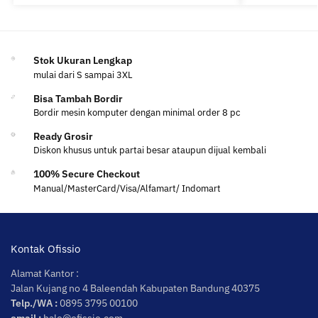
Stok Ukuran Lengkap
mulai dari S sampai 3XL
Bisa Tambah Bordir
Bordir mesin komputer dengan minimal order 8 pc
Ready Grosir
Diskon khusus untuk partai besar ataupun dijual kembali
100% Secure Checkout
Manual/MasterCard/Visa/Alfamart/ Indomart
Kontak Ofissio
Alamat Kantor :
Jalan Kujang no 4 Baleendah Kabupaten Bandung 40375
Telp./WA :
0895 3795 00100
email :
halo@ofissio.com