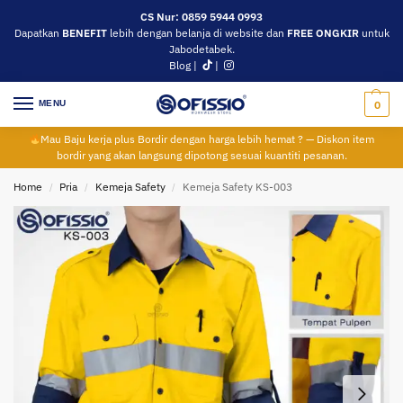
CS Nur: 0859 5944 0993
Dapatkan
BENEFIT
lebih dengan belanja di website dan
FREE ONGKIR
untuk
Jabodetabek.
Blog
|
|
MENU
0
Mau Baju kerja plus Bordir dengan harga lebih hemat ? — Diskon item
bordir yang akan langsung dipotong sesuai kuantiti pesanan.
Home
Pria
Kemeja Safety
Kemeja Safety KS-003
/
/
/