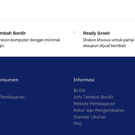
ambah Bordir
Ready Grosir
mesin komputer dengan minimal
Diskon khusus untuk partai
 pc
ataupun dijual kembali
onsumen
Informasi
BLOG
 Pembayaran
Info Tambah Bordir
r
Metode Pembayaran
Retur dan Pengembalian
Standar Ukuran
FAQ