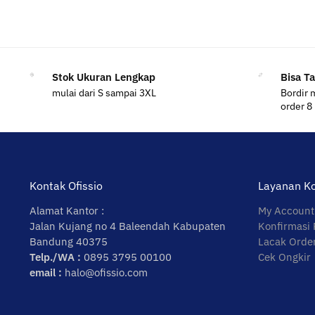
Stok Ukuran Lengkap
Bisa T
mulai dari S sampai 3XL
Bordir 
order 8
Kontak Ofissio
Layanan K
Alamat Kantor :
My Account
Jalan Kujang no 4 Baleendah Kabupaten
Konfirmasi
Bandung 40375
Lacak Orde
Telp./WA :
0895 3795 00100
Cek Ongkir
email :
halo@ofissio.com