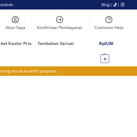
etabek.
Blog
|
|
Akun Saya
Konfirmasi Pembayaran
Customer Help
ket Kantor Pria
Tambahan Variasi
Rp
0,00
0
otong sesuai kuantiti pesanan.