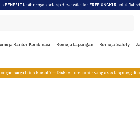
an
BENEFIT
lebih dengan belanja di website dan
FREE ONGKIR
untuk Jabod
Search
emeja Kantor Kombinasi
Kemeja Lapangan
Kemeja Safety
Ja
 dengan harga lebih hemat ? — Diskon item bordir yang akan langsung dip