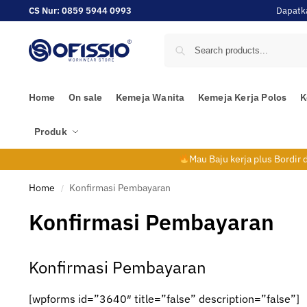
CS Nur: 0859 5944 0993
Dapatk
Home
On sale
Kemeja Wanita
Kemeja Kerja Polos
K
Produk
Mau Baju kerja plus Bordir
Home
Konfirmasi Pembayaran
/
Konfirmasi Pembayaran
Konfirmasi Pembayaran
[wpforms id=”3640″ title=”false” description=”false”]