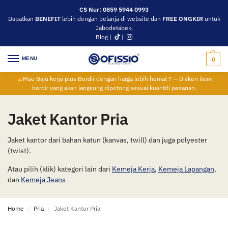
CS Nur: 0859 5944 0993
Dapatkan
BENEFIT
lebih dengan belanja di website dan
FREE ONGKIR
untuk
Jabodetabek.
Blog
|
|
MENU
0
Mau Baju kerja plus Bordir dengan harga lebih hemat ? — Diskon item
bordir yang akan langsung dipotong sesuai kuantiti pesanan.
Jaket Kantor Pria
Jaket kantor dari bahan katun (kanvas, twill) dan juga polyester
(twist).
Atau pilih (klik) kategori lain dari
Kemeja Kerja
,
Kemeja Lapangan
,
dan
Kemeja Jeans
Home
Pria
Jaket Kantor Pria
/
/