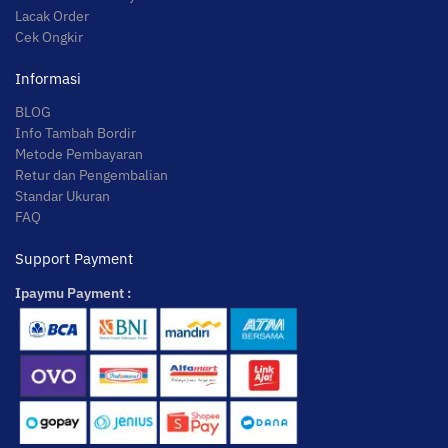
Lacak Order
Cek Ongkir
Informasi
BLOG
Info Tambah Bordir
Metode Pembayaran
Retur dan Pengembalian
Standar Ukuran
FAQ
Support Payment
Ipaymu Payment :