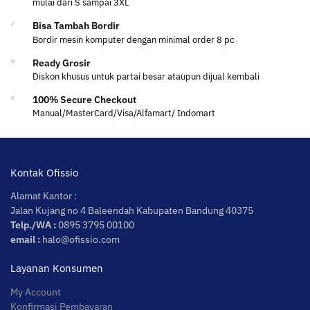
mulai dari S sampai 3XL
Bisa Tambah Bordir
Bordir mesin komputer dengan minimal order 8 pc
Ready Grosir
Diskon khusus untuk partai besar ataupun dijual kembali
100% Secure Checkout
Manual/MasterCard/Visa/Alfamart/ Indomart
Kontak Ofissio
Alamat Kantor :
Jalan Kujang no 4 Baleendah Kabupaten Bandung 40375
Telp./WA :
0895 3795 00100
email :
halo@ofissio.com
Layanan Konsumen
My Account
Konfirmasi Pembayaran