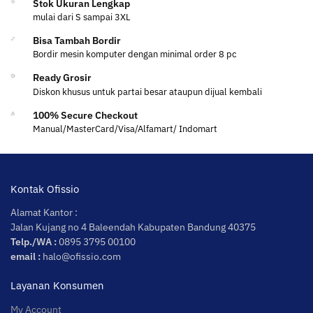
Stok Ukuran Lengkap
mulai dari S sampai 3XL
Bisa Tambah Bordir
Bordir mesin komputer dengan minimal order 8 pc
Ready Grosir
Diskon khusus untuk partai besar ataupun dijual kembali
100% Secure Checkout
Manual/MasterCard/Visa/Alfamart/ Indomart
Kontak Ofissio
Alamat Kantor :
Jalan Kujang no 4 Baleendah Kabupaten Bandung 40375
Telp./WA :
0895 3795 00100
email :
halo@ofissio.com
Layanan Konsumen
My Account