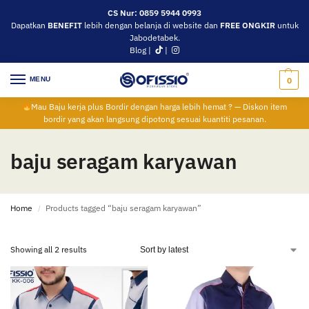
CS Nur: 0859 5944 0993
Dapatkan
BENEFIT
lebih dengan belanja di website dan
FREE ONGKIR
untuk
Jabodetabek.
Blog
|
|
MENU
0
Mau Baju kerja plus Bordir dengan harga lebih hemat ? — Diskon item
bordir yang akan langsung dipotong sesuai kuantiti pesanan.
baju seragam karyawan
Home
Products tagged “baju seragam karyawan”
/
Showing all 2 results