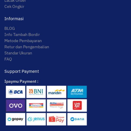
Lacak Order
Cek Ongkir
Informasi
BLOG
Info Tambah Bordir
Metode Pembayaran
Retur dan Pengembalian
Standar Ukuran
FAQ
Support Payment
Ipaymu Payment :