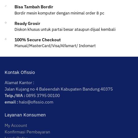
Bisa Tambah Bordir
Bordir mesin komputer dengan minimal order 8 pc
Ready Grosir
Diskon khusus untuk partai besar ataupun dijual kembali
100% Secure Checkout
Manual/MasterCard/Visa/Alfamart/ Indomart
Kontak Ofissio
Alamat Kantor :
Jalan Kujang no 4 Baleendah Kabupaten Bandung 40375
Telp./WA :
0895 3795 00100
email :
halo@ofissio.com
Layanan Konsumen
My Account
Konfirmasi Pembayaran