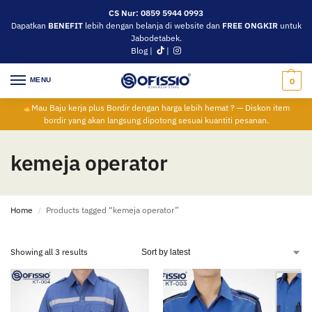
CS Nur: 0859 5944 0993
Dapatkan
BENEFIT
lebih dengan belanja di website dan
FREE ONGKIR
untuk
Jabodetabek.
Blog
|
|
MENU
0
Mau Baju kerja plus Bordir dengan harga lebih hemat ? — Diskon item
bordir yang akan langsung dipotong sesuai kuantiti pesanan.
kemeja operator
Home
Products tagged “kemeja operator”
/
Showing all 3 results