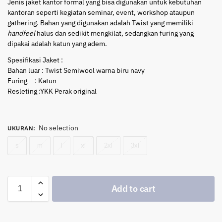
Jenis jaket kantor formal yang bisa digunakan untuk kebutuhan
kantoran seperti kegiatan seminar, event, workshop ataupun
gathering. Bahan yang digunakan adalah Twist yang memiliki
handfeel
halus dan sedikit mengkilat, sedangkan furing yang
dipakai adalah katun yang adem.
Spesifikasi Jaket :
Bahan luar : Twist Semiwool warna biru navy
Furing : Katun
Resleting :YKK Perak original
No selection
UKURAN
:
s
m
l
xl
2xl
3xl
Add to cart