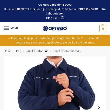
CS Nur: 0859 5944 0993
Dapatkan
BENEFIT
lebih dengan belanja di website dan
FREE ONGKIR
untuk
Jabodetabek.
Blog
|
|
MENU
0
Mau Baju kerja plus Bordir dengan harga lebih hemat ? — Diskon item
bordir yang akan langsung dipotong sesuai kuantiti pesanan.
Home
Pria
Jaket Kantor Pria
Jaket Kantor TG-043
/
/
/