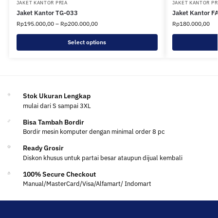
JAKET KANTOR PRIA
JAKET KANTOR PR
Jaket Kantor TG-033
Jaket Kantor F
Rp
195.000,00
–
Rp
200.000,00
Rp
180.000,00
Select options
Stok Ukuran Lengkap
mulai dari S sampai 3XL
Bisa Tambah Bordir
Bordir mesin komputer dengan minimal order 8 pc
Ready Grosir
Diskon khusus untuk partai besar ataupun dijual kembali
100% Secure Checkout
Manual/MasterCard/Visa/Alfamart/ Indomart