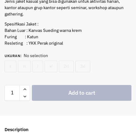
Jenis jaket kasual yang bisa digunakan untuk aktivitas harian,
kantor ataupun grup kantor seperti seminar, workshop ataupun
gathering.
Spesifikasi Jaket :
Bahan Luar : Kanvas Sueding warna krem
Furing : Katun
Resleting : YKK Perak original
No selection
UKURAN
:
s
m
l
xl
2xl
3xl
Add to cart
Description