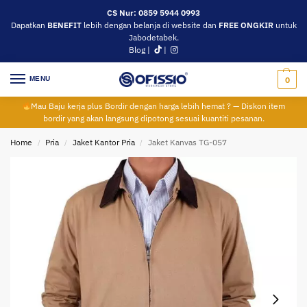
CS Nur: 0859 5944 0993
Dapatkan
BENEFIT
lebih dengan belanja di website dan
FREE ONGKIR
untuk
Jabodetabek.
Blog
|
|
MENU
0
Mau Baju kerja plus Bordir dengan harga lebih hemat ? — Diskon item
bordir yang akan langsung dipotong sesuai kuantiti pesanan.
Home
Pria
Jaket Kantor Pria
Jaket Kanvas TG-057
/
/
/