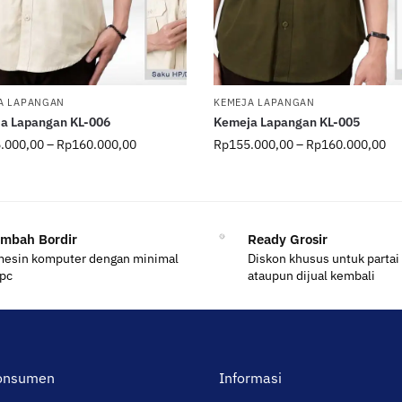
A LAPANGAN
KEMEJA LAPANGAN
a Lapangan KL-006
Kemeja Lapangan KL-005
.000,00
–
Rp
160.000,00
Rp
155.000,00
–
Rp
160.000,00
ambah Bordir
Ready Grosir
mesin komputer dengan minimal
Diskon khusus untuk partai
 pc
ataupun dijual kembali
onsumen
Informasi