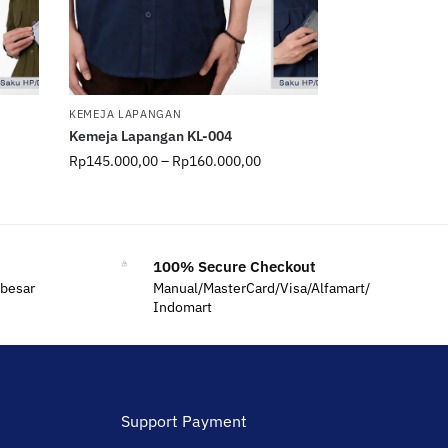
KEMEJA LAPANGAN
Kemeja Lapangan KL-004
Rp
145.000,00
–
Rp
160.000,00
100% Secure Checkout
 besar
Manual/MasterCard/Visa/Alfamart/
Indomart
Support Payment