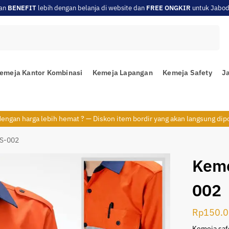
an
BENEFIT
lebih dengan belanja di website dan
FREE ONGKIR
untuk Jabod
Search
emeja Kantor Kombinasi
Kemeja Lapangan
Kemeja Safety
Ja
 dengan harga lebih hemat ? — Diskon item bordir yang akan langsung dip
KS-002
Keme
002
Rp
150.0
Kemeja safe