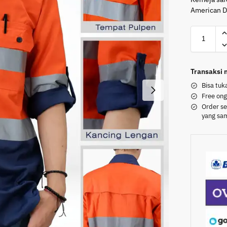
American Dr
Transaksi
Bisa tuk
Free ong
Order se
yang sa