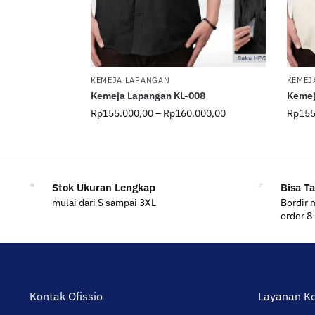
KEMEJA LAPANGAN
KEMEJ
Kemeja Lapangan KL-008
Kemej
Rp
155.000,00
–
Rp
160.000,00
Rp
155
Stok Ukuran Lengkap
Bisa T
mulai dari S sampai 3XL
Bordir 
order 8
Kontak Ofissio
Layanan K