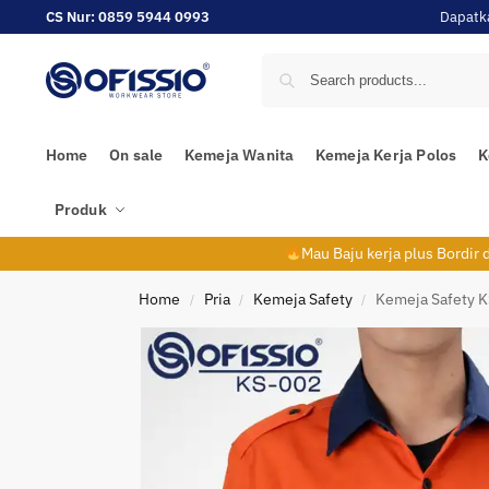
CS Nur: 0859 5944 0993
Dapatk
Home
On sale
Kemeja Wanita
Kemeja Kerja Polos
K
Produk
Mau Baju kerja plus Bordir
Home
Pria
Kemeja Safety
Kemeja Safety 
/
/
/