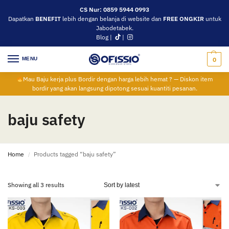
CS Nur: 0859 5944 0993
Dapatkan
BENEFIT
lebih dengan belanja di website dan
FREE ONGKIR
untuk
Jabodetabek.
Blog
|
|
MENU
0
Mau Baju kerja plus Bordir dengan harga lebih hemat ? — Diskon item
bordir yang akan langsung dipotong sesuai kuantiti pesanan.
baju safety
Home
Products tagged “baju safety”
/
Showing all 3 results