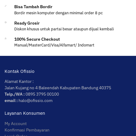
Bisa Tambah Bordir
Bordir mesin komputer dengan minimal order 8 pc
Ready Grosir
Diskon khusus untuk partai besar ataupun dijual kembali
100% Secure Checkout
Manual/MasterCard/Visa/Alfamart/ Indomart
Kontak Ofissio
Alamat Kantor :
Jalan Kujang no 4 Baleendah Kabupaten Bandung 40375
Telp./WA :
0895 3795 00100
email :
halo@ofissio.com
Layanan Konsumen
My Account
Konfirmasi Pembayaran