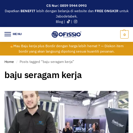
CS Nur: 0859 5944 0993
Dapatkan
BENEFIT
lebih dengan belanja di website dan
FREE ONGKIR
untuk
Jabodetabek.
Blog
|
|
MENU
0
Mau Baju kerja plus Bordir dengan harga lebih hemat ? — Diskon item
bordir yang akan langsung dipotong sesuai kuantiti pesanan.
Home
Posts tagged “baju seragam kerja”
/
baju seragam kerja