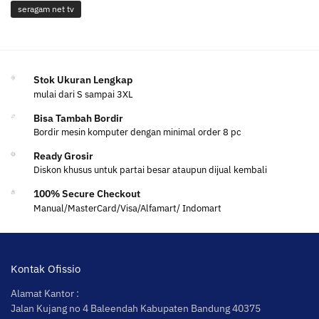
seragam net tv
Stok Ukuran Lengkap
mulai dari S sampai 3XL
Bisa Tambah Bordir
Bordir mesin komputer dengan minimal order 8 pc
Ready Grosir
Diskon khusus untuk partai besar ataupun dijual kembali
100% Secure Checkout
Manual/MasterCard/Visa/Alfamart/ Indomart
Kontak Ofissio
Alamat Kantor :
Jalan Kujang no 4 Baleendah Kabupaten Bandung 40375