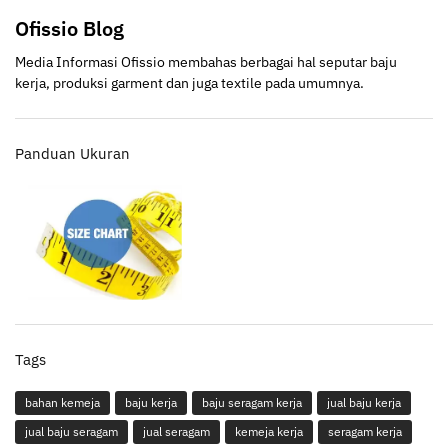
Ofissio Blog
Media Informasi Ofissio membahas berbagai hal seputar baju
kerja, produksi garment dan juga textile pada umumnya.
Panduan Ukuran
Tags
bahan kemeja
baju kerja
baju seragam kerja
jual baju kerja
jual baju seragam
jual seragam
kemeja kerja
seragam kerja