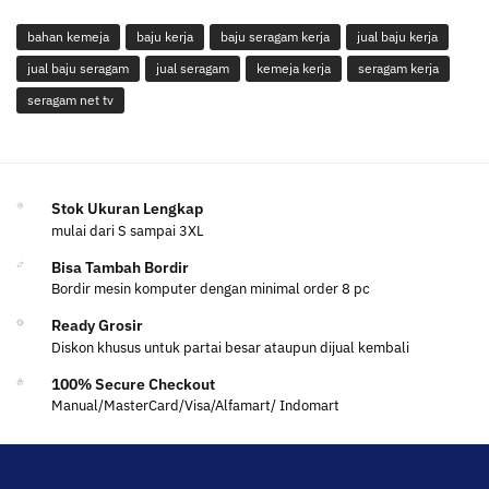
bahan kemeja
baju kerja
baju seragam kerja
jual baju kerja
jual baju seragam
jual seragam
kemeja kerja
seragam kerja
seragam net tv
Stok Ukuran Lengkap
mulai dari S sampai 3XL
Bisa Tambah Bordir
Bordir mesin komputer dengan minimal order 8 pc
Ready Grosir
Diskon khusus untuk partai besar ataupun dijual kembali
100% Secure Checkout
Manual/MasterCard/Visa/Alfamart/ Indomart