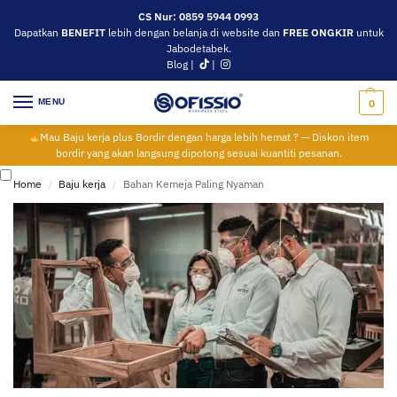
CS Nur: 0859 5944 0993
Dapatkan
BENEFIT
lebih dengan belanja di website dan
FREE ONGKIR
untuk
Jabodetabek.
Blog
|
|
MENU
0
Mau Baju kerja plus Bordir dengan harga lebih hemat ? — Diskon item
bordir yang akan langsung dipotong sesuai kuantiti pesanan.
Home
Baju kerja
Bahan Kemeja Paling Nyaman
/
/